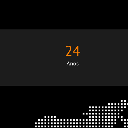
24
Años