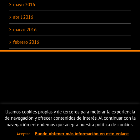
mayo 2016
abril 2016
marzo 2016
febrero 2016
enero 2016
Usamos cookies propias y de terceros para mejorar la experiencia
de navegación y ofrecer contenidos de interés. Al continuar con la
navegación entendemos que acepta nuestra política de cookies.
EBADER WE TRANSFORM THE WOOD S.L | Todos los derechos reservados |
Puede obtener más información en este enlace
Aceptar
Política de Privacidad
|
Aviso Legal